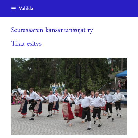
Siirry
Valikko
sivun
sisältöön
Seurasaaren kansantanssijat ry
Tilaa esitys