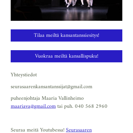
Tilaa meiltä kansantanssiesitys!
Vuokraa meiltä kansallispuku!
Yhteystiedot
seurasaarenkansantanssijat@gmail.com
puheenjohtaja Maaria Vallinheimo
maariava@gmail.com
tai puh. 040 568 2960
Seuraa meitä Youtubessa!
Seurasaaren