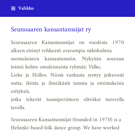
Siirry
Valikko
sivun
sisältöön
Seurasaaren kansantanssijat ry
Seurasaaren Kansantanssijat on vuodesta 1970
alkaen etsinyt rohkeasti avarampia näkökulmia
suomalaiseen kansantanssiin. Nykyään seurassa
toimii kolme omaleimaista ryhmää: Välke,
Lieke ja Hiillos. Niissä vanhasta syntyy jatkuvasti
uutta, iloista ja ilmeikästä tanssia ja omintakeisia
esityksiä,
jotka tekevät tanssiperinteen eläväksi tuoreella
tavalla.
Seurasaaren Kansantanssijat (founded in 1970) is a
Helsinki-based folk dance group. We have worked